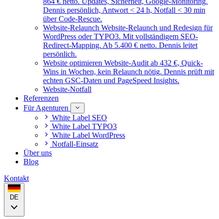
864 € netto. Updates, Sicherheit, Google-Monitoring.
Dennis persönlich, Antwort < 24 h, Notfall < 30 min
über Code-Rescue.
Website-Relaunch
Website-Relaunch und Redesign für
WordPress oder TYPO3. Mit vollständigem SEO-
Redirect-Mapping. Ab 5.400 € netto. Dennis leitet
persönlich.
Website optimieren
Website-Audit ab 432 €, Quick-
Wins in Wochen, kein Relaunch nötig. Dennis prüft mit
echten GSC-Daten und PageSpeed Insights.
Website-Notfall
Referenzen
Für Agenturen
White Label SEO
White Label TYPO3
White Label WordPress
Notfall-Einsatz
Über uns
Blog
Kontakt
DE