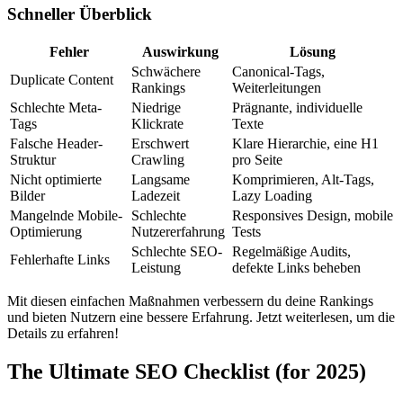
Schneller Überblick
Fehler
Auswirkung
Lösung
Schwächere
Canonical-Tags,
Duplicate Content
Rankings
Weiterleitungen
Schlechte Meta-
Niedrige
Prägnante, individuelle
Tags
Klickrate
Texte
Falsche Header-
Erschwert
Klare Hierarchie, eine H1
Struktur
Crawling
pro Seite
Nicht optimierte
Langsame
Komprimieren, Alt-Tags,
Bilder
Ladezeit
Lazy Loading
Mangelnde Mobile-
Schlechte
Responsives Design, mobile
Optimierung
Nutzererfahrung
Tests
Schlechte SEO-
Regelmäßige Audits,
Fehlerhafte Links
Leistung
defekte Links beheben
Mit diesen einfachen Maßnahmen verbessern du deine Rankings
und bieten Nutzern eine bessere Erfahrung. Jetzt weiterlesen, um die
Details zu erfahren!
The Ultimate SEO Checklist (for 2025)