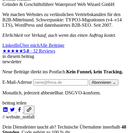
Gründer & Geschäftsführer Waterproof Web Wizard GmbH
Wir machen Websites zu verlässlichen Vertriebskanälen für den
B2B-Mittelstand. Schwerpunkte: TYPO3-Migrationen (v4–v14
LTS), WordPress und datenbasiertes B2B-SEO. Seit 2007.
Ehrlichkeit vor Verkauf, auch wenn das einen Auftrag kostet.
LinkedIn
Über mich
Alle Beiträge
★★★★★
5,0
· 32 Reviews
in diesem beitrag
newsletter
Neue Beiträge direkt ins Postfach.
Kein Funnel, kein Tracking.
E-Mail-Adresse
Abonnieren →
Monatlich, jederzeit abbestellbar. DSGVO-konform.
beitrag teilen
// website_notfall
Dein Dienstleister taucht ab? Technische Übernahme innerhalb
48
Stunden
. Code gehört zu 100 % dir.