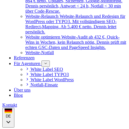
864 € netto. Updates, Sicherheit, Google-Monitoring.
Dennis persönlich, Antwort < 24 h, Notfall < 30 min
über Code-Rescue.
Website-Relaunch
Website-Relaunch und Redesign für
WordPress oder TYPO3. Mit vollständigem SEO-
Redirect-Mapping. Ab 5.400 € netto. Dennis leitet
persönlich.
Website optimieren
Website-Audit ab 432 €, Quick-
Wins in Wochen, kein Relaunch nötig. Dennis prüft mit
echten GSC-Daten und PageSpeed Insights.
Website-Notfall
Referenzen
Für Agenturen
White Label SEO
White Label TYPO3
White Label WordPress
Notfall-Einsatz
Über uns
Blog
Kontakt
DE