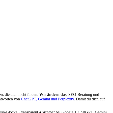
n, die dich nicht finden.
Wir ändern das.
SEO-Beratung und
Antworten von
ChatGPT, Gemini und Perplexity
. Damit du dich auf
Min-Blöcke · transparent
●
Sichtbar bei Google + ChatGPT, Gemini,