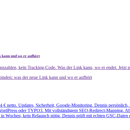
k kann und wo er aufhört
nzahlen, kein Tracking-Code. Was der Link kann, wo er endet. Jetzt p
binden: was der neue Link kann und wo er aufhört
 € netto. Updates, Sicherheit, Google-Monitoring. Dennis persönlich,
ordPress oder TYPO3. Mit vollständigem SEO-Redirect-Mapping. Ab 5.4
 in Wochen, kein Relaunch nötig. Dennis prüft mit echten GSC-Daten 