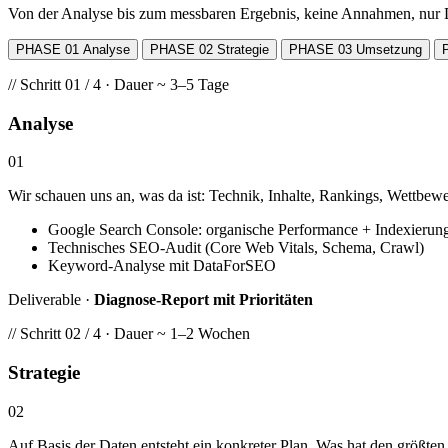
Von der Analyse bis zum messbaren Ergebnis, keine Annahmen, nur 
PHASE 01
Analyse
PHASE 02
Strategie
PHASE 03
Umsetzung
// Schritt 01 / 4 · Dauer ~ 3–5 Tage
Analyse
01
Wir schauen uns an, was da ist: Technik, Inhalte, Rankings, Wettbe
Google Search Console: organische Performance + Indexierun
Technisches SEO-Audit (Core Web Vitals, Schema, Crawl)
Keyword-Analyse mit DataForSEO
Deliverable ·
Diagnose-Report mit Prioritäten
// Schritt 02 / 4 · Dauer ~ 1–2 Wochen
Strategie
02
Auf Basis der Daten entsteht ein konkreter Plan. Was hat den größte