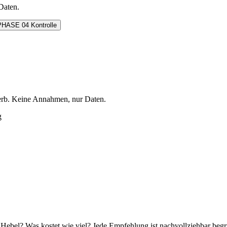
Daten.
PHASE 04
Kontrolle
werb. Keine Annahmen, nur Daten.
g
n Hebel? Was kostet wie viel? Jede Empfehlung ist nachvollziehbar begr