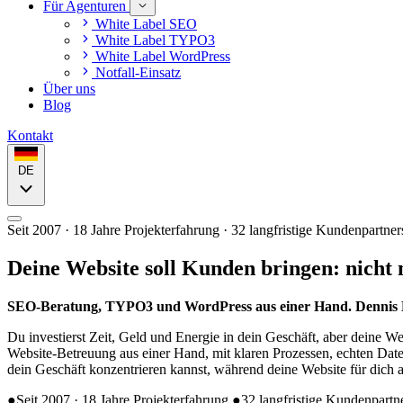
Für Agenturen
White Label SEO
White Label TYPO3
White Label WordPress
Notfall-Einsatz
Über uns
Blog
Kontakt
DE
Seit 2007 · 18 Jahre Projekterfahrung · 32 langfristige Kundenpartne
Deine Website soll
Kunden bringen
: nicht 
SEO-Beratung, TYPO3 und WordPress aus einer Hand. Dennis Hüt
Du investierst Zeit, Geld und Energie in dein Geschäft, aber deine Web
Website-Betreuung aus einer Hand, mit klaren Prozessen, echten Dat
dein Geschäft konzentrieren kannst, während deine Website für dich ar
●
Seit 2007 · 18 Jahre Projekterfahrung
●
32 langfristige Kundenpartn