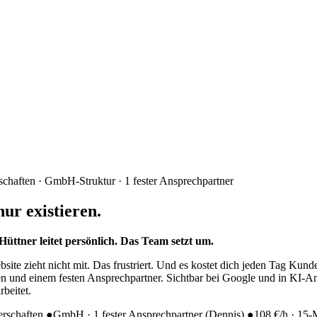
rschaften · GmbH-Struktur · 1 fester Ansprechpartner
nur existieren.
tner leitet persönlich. Das Team setzt um.
site zieht nicht mit. Das frustriert. Und es kostet dich jeden Tag Kunde
en und einem festen Ansprechpartner. Sichtbar bei Google und in KI-
beitet.
erschaften
●
GmbH · 1 fester Ansprechpartner (Dennis)
●
108 €/h · 15-