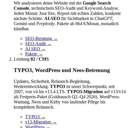
Wir analysieren deine Website mit der
Google Search
Console
, technischem SEO-Audit und Keyword-Analyse.
Jeden Monat: Jour fixe, Report mit echten Zahlen, konkrete
nächste Schritte.
AI-SEO
für Sichtbarkeit in
ChatGPT
,
Gemini und
Perplexity
. Pakete ab 864 €/Monat, monatlich
kündbar.
SEO-Beratung
→
SEO-Audit
→
AI SEO
→
Pakete
→
Leistung
02 / CMS
TYPO3, WordPress und Neos-Betreuung
Updates, Sicherheit, Relaunch-Begleitung,
Weiterentwicklung.
TYPO3
ist unser Schwerpunkt, seit
2007, von v4 bis v13.4 LTS.
TYPO3-Migration
auf v13/v14
als Festpreis-Paket (Goldrausch Q2–Q4 2026).
WordPress
-
Wartung, Neos und Kirby von laufender Pflege bis
komplettem Relaunch.
TYPO3
→
v13-Migration
→
WordPress
→