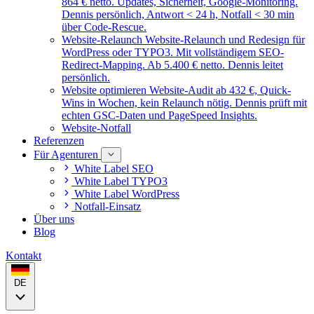
864 € netto. Updates, Sicherheit, Google-Monitoring.
Dennis persönlich, Antwort < 24 h, Notfall < 30 min
über Code-Rescue.
Website-Relaunch
Website-Relaunch und Redesign für
WordPress oder TYPO3. Mit vollständigem SEO-
Redirect-Mapping. Ab 5.400 € netto. Dennis leitet
persönlich.
Website optimieren
Website-Audit ab 432 €, Quick-
Wins in Wochen, kein Relaunch nötig. Dennis prüft mit
echten GSC-Daten und PageSpeed Insights.
Website-Notfall
Referenzen
Für Agenturen
White Label SEO
White Label TYPO3
White Label WordPress
Notfall-Einsatz
Über uns
Blog
Kontakt
DE